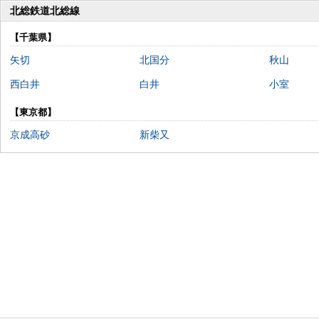
北総鉄道北総線
【千葉県】
矢切
北国分
秋山
西白井
白井
小室
【東京都】
京成高砂
新柴又