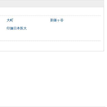
大町
新鎌ヶ谷
印旛日本医大