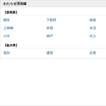
わたらせ渓谷線
【群馬県】
桐生
下新田
相老
上神梅
本宿
水沼
小中
神戸
沢入
【栃木県】
原向
通洞
足尾