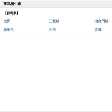
東武桐生線
【群馬県】
太田
三枚橋
治良門橋
新桐生
相老
赤城