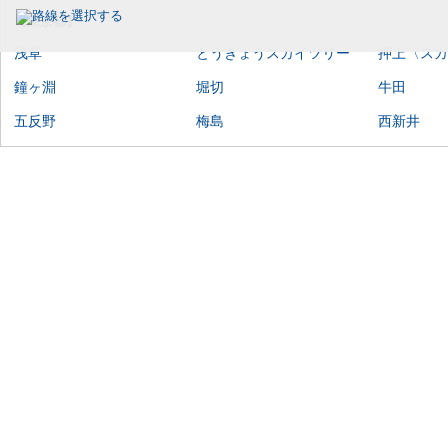
【東京都】
浅草
とうきょうスカイツリー
押上〈スカ
鐘ヶ淵
堀切
牛田
五反野
梅島
西新井