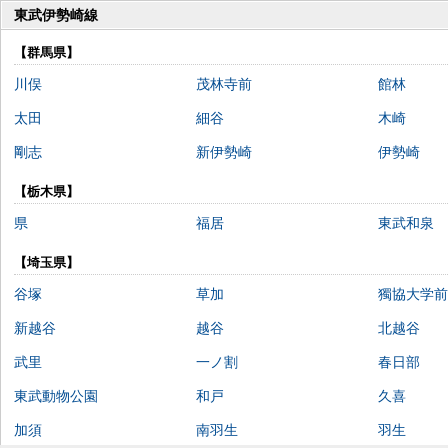
東武伊勢崎線
【群馬県】
川俣
茂林寺前
館林
太田
細谷
木崎
剛志
新伊勢崎
伊勢崎
【栃木県】
県
福居
東武和泉
【埼玉県】
谷塚
草加
獨協大学前
新越谷
越谷
北越谷
武里
一ノ割
春日部
東武動物公園
和戸
久喜
加須
南羽生
羽生