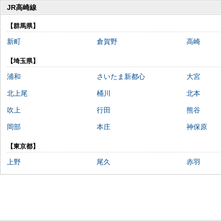
JR高崎線
【群馬県】
新町
倉賀野
高崎
【埼玉県】
浦和
さいたま新都心
大宮
北上尾
桶川
北本
吹上
行田
熊谷
岡部
本庄
神保原
【東京都】
上野
尾久
赤羽