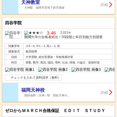
天神教室
詳細
天神駅 福岡市営地下鉄空港線
四谷学院
3.46
2,021
件
難関大学の合格者続出！55段階と科目別能力別授業
対象学年
小4～6, 中1～3, 高1～3, 浪
授業形式
集団指導
目的
大学受験, 総合型選抜・学校推薦対策
科目
算数, 数学, 英語, 国語, 理科, 社会, 情報, 小論文・面接対策
チェックを入れて資料請求（無料）
福岡天神校
詳細
西鉄福岡（天神）駅 西鉄天神大…
ゼロからＭＡＲＣＨ合格保証 ＥＤＩＴ ＳＴＵＤＹ