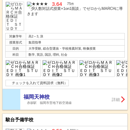
3.64
75
件
「少人数対話式授業×1on1面談」でゼロからMARCHに導
きます
対象学年
高2～3, 浪
授業形式
集団指導
目的
大学受験, 総合型選抜・学校推薦対策, 映像授業
科目
数学, 英語, 国語, 理科, 社会
チェックを入れて資料請求（無料）
福岡天神校
詳細
赤坂駅 福岡市営地下鉄空港線
駿台予備学校