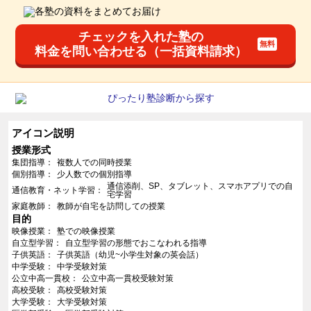
チェックを入れた塾の
料金を問い合わせる（一括資料請求）
アイコン説明
授業形式
集団指導
複数人での同時授業
個別指導
少人数での個別指導
通信添削、SP、タブレット、スマホアプリでの自
通信教育・ネット学習
宅学習
家庭教師
教師が自宅を訪問しての授業
目的
映像授業
塾での映像授業
自立型学習
自立型学習の形態でおこなわれる指導
子供英語
子供英語（幼児~小学生対象の英会話）
中学受験
中学受験対策
公立中高一貫校
公立中高一貫校受験対策
高校受験
高校受験対策
大学受験
大学受験対策