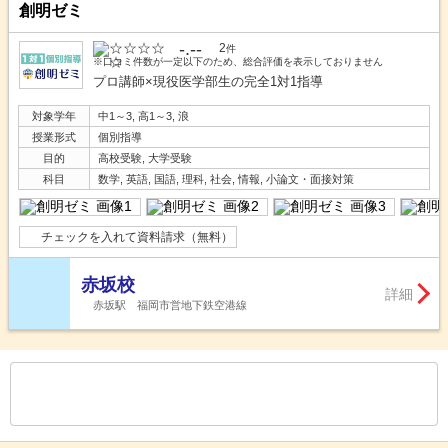
創明ゼミ
-.--
2
件
※口コミ件数が一定以下のため、総合評価を表示しておりません
プロ講師×現役医学部生の完全1対1指導
対象学年
中1～3, 高1～3, 浪
授業形式
個別指導
目的
高校受験, 大学受験
科目
数学, 英語, 国語, 理科, 社会, 情報, 小論文・面接対策
チェックを入れて資料請求（無料）
赤坂校
詳細
赤坂駅 福岡市営地下鉄空港線
もっと見る
後の
--
～
--
件を表示／全
131
件