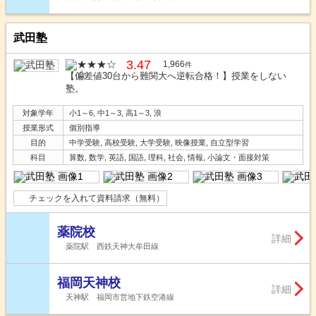
武田塾
3.47
1,966
件
【偏差値30台から難関大へ逆転合格！】授業をしない
塾。
対象学年
小1～6, 中1～3, 高1～3, 浪
授業形式
個別指導
目的
中学受験, 高校受験, 大学受験, 映像授業, 自立型学習
科目
算数, 数学, 英語, 国語, 理科, 社会, 情報, 小論文・面接対策
チェックを入れて資料請求（無料）
薬院校
詳細
薬院駅 西鉄天神大牟田線
福岡天神校
詳細
天神駅 福岡市営地下鉄空港線