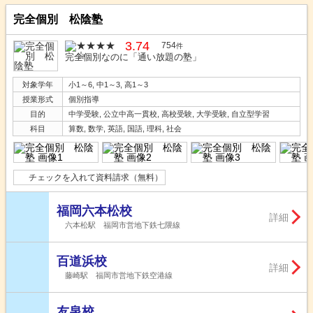
完全個別 松陰塾
3.74
754
件
完全個別なのに「通い放題の塾」
対象学年
小1～6, 中1～3, 高1～3
授業形式
個別指導
目的
中学受験, 公立中高一貫校, 高校受験, 大学受験, 自立型学習
科目
算数, 数学, 英語, 国語, 理科, 社会
チェックを入れて資料請求（無料）
福岡六本松校
詳細
六本松駅 福岡市営地下鉄七隈線
百道浜校
詳細
藤崎駅 福岡市営地下鉄空港線
友泉校