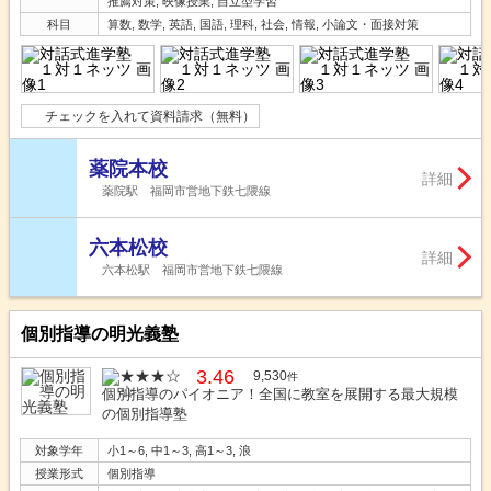
推薦対策, 映像授業, 自立型学習
科目
算数, 数学, 英語, 国語, 理科, 社会, 情報, 小論文・面接対策
チェックを入れて資料請求（無料）
薬院本校
詳細
薬院駅 福岡市営地下鉄七隈線
六本松校
詳細
六本松駅 福岡市営地下鉄七隈線
個別指導の明光義塾
3.46
9,530
件
個別指導のパイオニア！全国に教室を展開する最大規模
の個別指導塾
対象学年
小1～6, 中1～3, 高1～3, 浪
授業形式
個別指導