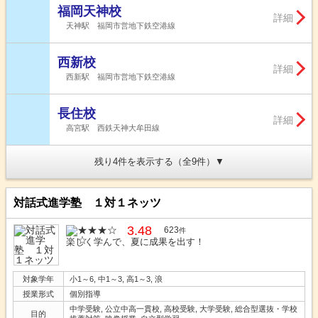
福岡天神校
詳細
天神駅 福岡市営地下鉄空港線
西新校
詳細
西新駅 福岡市営地下鉄空港線
長住校
詳細
高宮駅 西鉄天神大牟田線
残り4件を表示する（全9件）
対話式進学塾 １対１ネッツ
3.48
623
件
楽しく学んで、夏に成果を出す！
対象学年
小1～6, 中1～3, 高1～3, 浪
授業形式
個別指導
中学受験, 公立中高一貫校, 高校受験, 大学受験, 総合型選抜・学校
目的