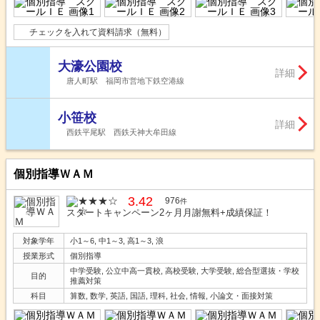
チェックを入れて資料請求（無料）
大濠公園校
詳細
唐人町駅 福岡市営地下鉄空港線
小笹校
詳細
西鉄平尾駅 西鉄天神大牟田線
個別指導ＷＡＭ
3.42
976
件
スタートキャンペーン2ヶ月月謝無料+成績保証！
対象学年
小1～6, 中1～3, 高1～3, 浪
授業形式
個別指導
中学受験, 公立中高一貫校, 高校受験, 大学受験, 総合型選抜・学校
目的
推薦対策
科目
算数, 数学, 英語, 国語, 理科, 社会, 情報, 小論文・面接対策