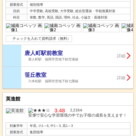
授業形式
個別指導
目的
中学受験, 高校受験, 大学受験, 総合型選抜・学校推薦対策
科目
算数, 数学, 英語, 国語, 理科, 社会, 小論文・面接対策
チェックを入れて資料請求（無料）
唐人町駅前教室
詳細
唐人町駅 福岡市営地下鉄空港線
笹丘教室
詳細
六本松駅 福岡市営地下鉄七隈線
英進館
3.48
2,216
件
安全で安心な学習環境の中でお子様の成長を支えます！
対象学年
年長, 小1～6, 中1～3, 高1～3
授業形式
集団指導