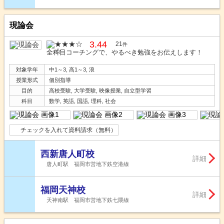
現論会
3.44
21
件
全科目コーチングで、やるべき勉強をお伝えします！
対象学年
中1～3, 高1～3, 浪
授業形式
個別指導
目的
高校受験, 大学受験, 映像授業, 自立型学習
科目
数学, 英語, 国語, 理科, 社会
チェックを入れて資料請求（無料）
西新唐人町校
詳細
唐人町駅 福岡市営地下鉄空港線
福岡天神校
詳細
天神南駅 福岡市営地下鉄七隈線