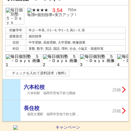
3.54
755
件
毎日×個別指導=実力アップ！
対象学年
年少～年長, 小1～6, 中1～3, 高1～3, 浪
授業形式
個別指導
目的
中学受験, 高校受験, 大学受験, 映像授業
科目
算数, 数学, 英語, 国語, 理科, 社会, 小論文・面接対策
チェックを入れて資料請求（無料）
六本松校
詳細
六本松駅 福岡市営地下鉄七隈線
長住校
詳細
薬院大通駅 福岡市営地下鉄七隈…