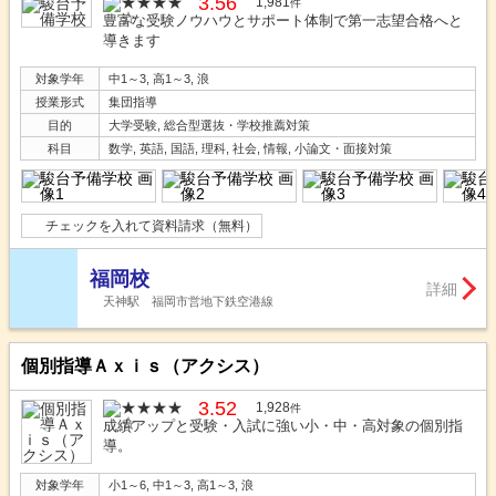
3.56
1,981
件
豊富な受験ノウハウとサポート体制で第一志望合格へと
導きます
対象学年
中1～3, 高1～3, 浪
授業形式
集団指導
目的
大学受験, 総合型選抜・学校推薦対策
科目
数学, 英語, 国語, 理科, 社会, 情報, 小論文・面接対策
チェックを入れて資料請求（無料）
福岡校
詳細
天神駅 福岡市営地下鉄空港線
個別指導Ａｘｉｓ（アクシス）
3.52
1,928
件
成績アップと受験・入試に強い小・中・高対象の個別指
導。
対象学年
小1～6, 中1～3, 高1～3, 浪