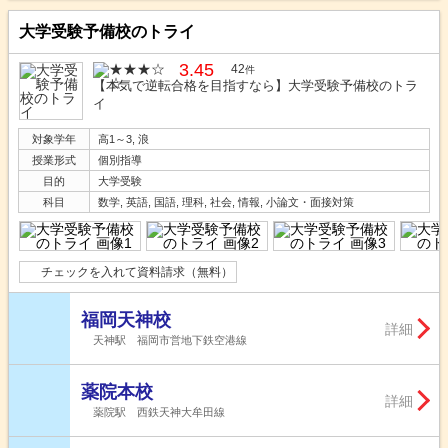
大学受験予備校のトライ
3.45
42
件
【本気で逆転合格を目指すなら】大学受験予備校のトラ
イ
対象学年
高1～3, 浪
授業形式
個別指導
目的
大学受験
科目
数学, 英語, 国語, 理科, 社会, 情報, 小論文・面接対策
チェックを入れて資料請求（無料）
福岡天神校
詳細
天神駅 福岡市営地下鉄空港線
薬院本校
詳細
薬院駅 西鉄天神大牟田線