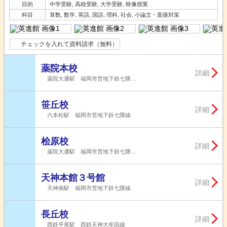
目的
中学受験, 高校受験, 大学受験, 映像授業
科目
算数, 数学, 英語, 国語, 理科, 社会, 小論文・面接対策
チェックを入れて資料請求（無料）
薬院本校
詳細
薬院大通駅 福岡市営地下鉄七隈…
笹丘校
詳細
六本松駅 福岡市営地下鉄七隈線
桧原校
詳細
薬院大通駅 福岡市営地下鉄七隈…
天神本館３号館
詳細
天神南駅 福岡市営地下鉄七隈線
長丘校
詳細
西鉄平尾駅 西鉄天神大牟田線