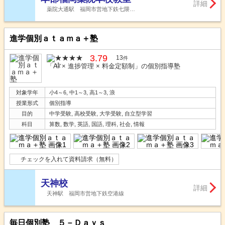
詳細
薬院大通駅 福岡市営地下鉄七隈…
進学個別ａｔａｍａ＋塾
3.79
13
件
「AI × 進捗管理 × 料金定額制」の個別指導塾
対象学年
小4～6, 中1～3, 高1～3, 浪
授業形式
個別指導
目的
中学受験, 高校受験, 大学受験, 自立型学習
科目
算数, 数学, 英語, 国語, 理科, 社会, 情報
チェックを入れて資料請求（無料）
天神校
詳細
天神駅 福岡市営地下鉄空港線
毎日個別塾 ５－Ｄａｙｓ