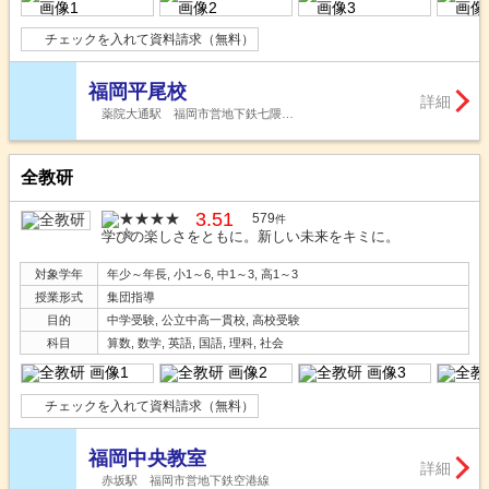
チェックを入れて資料請求（無料）
福岡平尾校
詳細
薬院大通駅 福岡市営地下鉄七隈…
全教研
3.51
579
件
学びの楽しさをともに。新しい未来をキミに。
対象学年
年少～年長, 小1～6, 中1～3, 高1～3
授業形式
集団指導
目的
中学受験, 公立中高一貫校, 高校受験
科目
算数, 数学, 英語, 国語, 理科, 社会
チェックを入れて資料請求（無料）
福岡中央教室
詳細
赤坂駅 福岡市営地下鉄空港線