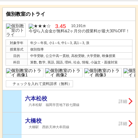
個別教室のトライ
3.45
10,191
件
今なら入会金が無料&2ヶ月分の授業料が最大30%OFF！
対象学年
年少～年長, 小1～6, 中1～3, 高1～3, 浪
授業形式
個別指導
目的
中学受験, 公立中高一貫校, 高校受験, 大学受験, 映像授業
科目
算数, 数学, 英語, 国語, 理科, 社会, 情報, 小論文・面接対策
チェックを入れて資料請求（無料）
六本松校
詳細
六本松駅 福岡市営地下鉄七隈線
大橋校
詳細
大橋駅 西鉄天神大牟田線