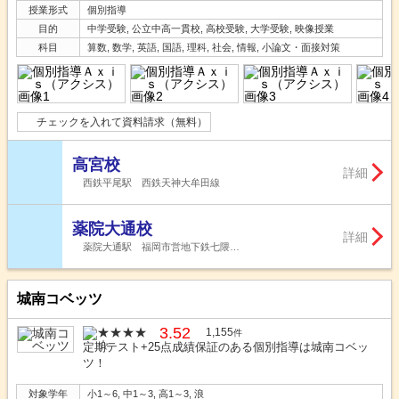
授業形式
個別指導
目的
中学受験, 公立中高一貫校, 高校受験, 大学受験, 映像授業
科目
算数, 数学, 英語, 国語, 理科, 社会, 情報, 小論文・面接対策
チェックを入れて資料請求（無料）
高宮校
詳細
西鉄平尾駅 西鉄天神大牟田線
薬院大通校
詳細
薬院大通駅 福岡市営地下鉄七隈…
城南コベッツ
3.52
1,155
件
定期テスト+25点成績保証のある個別指導は城南コベッ
ツ！
対象学年
小1～6, 中1～3, 高1～3, 浪