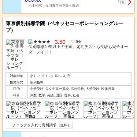
詳細
六本松駅 福岡市営地下鉄七隈線
東京個別指導学院（ベネッセコーポレーショングルー
プ）
3.50
4,464
件
個別指導40年以上の実績。定期テストも受験も完全オー
ダーメイド！
対象学年
小1～6, 中1～3, 高1～3, 浪
授業形式
個別指導
目的
中学受験, 公立中高一貫校, 高校受験, 大学受験, 映像授業
科目
算数, 数学, 英語, 国語, 理科, 社会
チェックを入れて資料請求（無料）