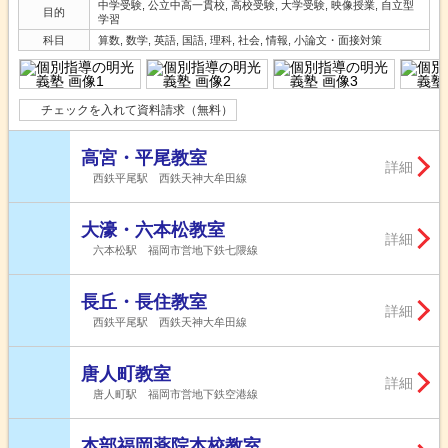
中学受験, 公立中高一貫校, 高校受験, 大学受験, 映像授業, 自立型
目的
学習
科目
算数, 数学, 英語, 国語, 理科, 社会, 情報, 小論文・面接対策
チェックを入れて資料請求（無料）
高宮・平尾教室
詳細
西鉄平尾駅 西鉄天神大牟田線
大濠・六本松教室
詳細
六本松駅 福岡市営地下鉄七隈線
長丘・長住教室
詳細
西鉄平尾駅 西鉄天神大牟田線
唐人町教室
詳細
唐人町駅 福岡市営地下鉄空港線
本部福岡薬院本校教室