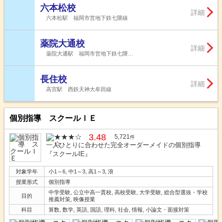
六本松校
詳細
六本松駅 福岡市営地下鉄七隈線
薬院大通校
詳細
薬院大通駅 福岡市営地下鉄七隈…
長住校
詳細
高宮駅 西鉄天神大牟田線
個別指導 スクールＩＥ
3.48
5,721
件
一人ひとりに合わせた完全オーダーメイドの個別指導
『スクールIE』
対象学年
小1～6, 中1～3, 高1～3, 浪
授業形式
個別指導
中学受験, 公立中高一貫校, 高校受験, 大学受験, 総合型選抜・学校
目的
推薦対策, 映像授業
科目
算数, 数学, 英語, 国語, 理科, 社会, 情報, 小論文・面接対策