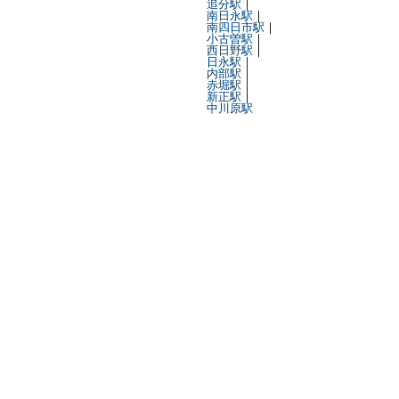
追分駅
｜
南日永駅
｜
南四日市駅
｜
小古曽駅
｜
西日野駅
｜
日永駅
｜
内部駅
｜
赤堀駅
｜
新正駅
｜
中川原駅