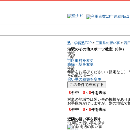
地域で探す
塾・学習塾TOP
>
三重県の習い事
>
四
泊駅のその他スポーツ教室（0件）
地域
泊駅
市区町村を変更
路線・駅を変更
年齢
年齢をお選びください（指定なし）
その他スポーツ
習い事の種類を変更
この条件で検索する
0
0
0
件中
～
件を表示
対象の地域では習い事の掲載があり
お手数おかけしますが、別の地域で
0
0
0
件中
～
件を表示
近隣の習い事を探す
泊周辺の習い事を探す