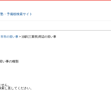
塾名で探す
ランキング
口コミ
日市市の習い事
>
泊駅(三重県)周辺の習い事
習い事の種類
ません。
検索し直してください。