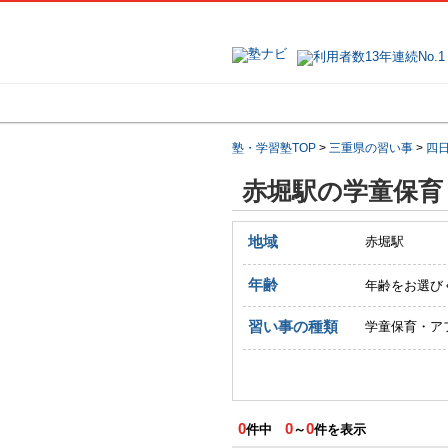
地域で探す
塾・学習塾TOP
>
三重県の習い事
>
四
赤堀駅の学童保育
地域
赤堀駅
年齢
年齢をお選び
習い事の種類
学童保育・ア
0
0
0
件中
～
件を表示