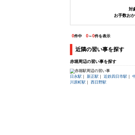
対
お手数おか
0
0
0
件中
～
件を表示
近隣の習い事を探す
赤堀周辺の習い事を探す
日永駅
｜
新正駅
｜
近鉄四日市駅
｜
川原町駅
｜
西日野駅