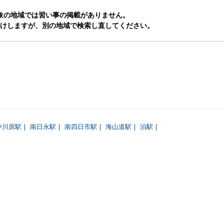
象の地域では習い事の掲載がありません。
けしますが、別の地域で検索し直してください。
中川原駅
｜
南日永駅
｜
南四日市駅
｜
海山道駅
｜
泊駅
｜