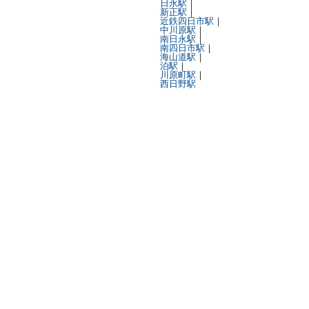
日永駅
｜
新正駅
｜
近鉄四日市駅
｜
中川原駅
｜
南日永駅
｜
南四日市駅
｜
海山道駅
｜
泊駅
｜
川原町駅
｜
西日野駅