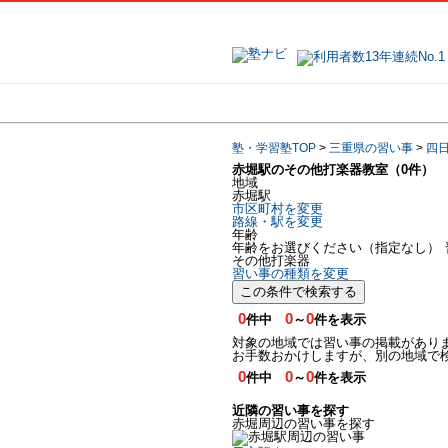
地域で探す
塾・学習塾TOP
>
三重県の習い事
>
四
赤堀駅のその他打楽器教室（0件）
地域
赤堀駅
市区町村を変更
路線・駅を変更
年齢
年齢をお選びください（指定なし）
その他打楽器
習い事の種類を変更
この条件で検索する
0
0
0
件中
～
件を表示
対象の地域では習い事の掲載があり
お手数おかけしますが、別の地域で
0
0
0
件中
～
件を表示
近隣の習い事を探す
赤堀周辺の習い事を探す