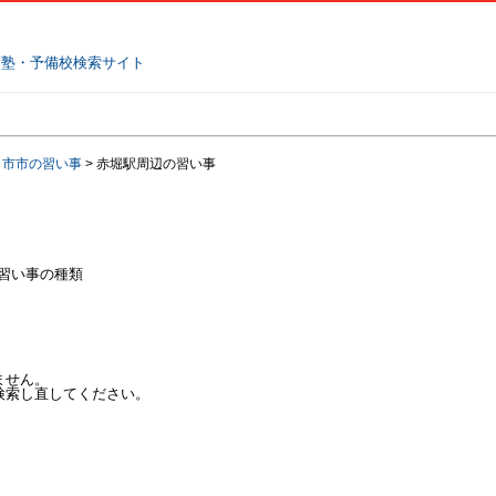
塾名で探す
ランキング
口コミ
日市市の習い事
>
赤堀駅周辺の習い事
習い事の種類
ません。
検索し直してください。