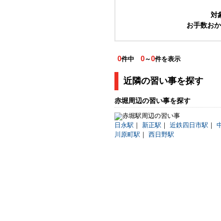
対
お手数おか
0
0
0
件中
～
件を表示
近隣の習い事を探す
赤堀周辺の習い事を探す
日永駅
｜
新正駅
｜
近鉄四日市駅
｜
川原町駅
｜
西日野駅