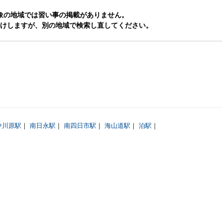
象の地域では習い事の掲載がありません。
けしますが、別の地域で検索し直してください。
中川原駅
｜
南日永駅
｜
南四日市駅
｜
海山道駅
｜
泊駅
｜