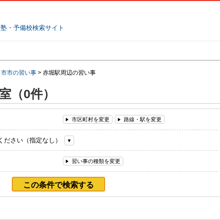
塾名で探す
ランキング
口コミ
日市市の習い事
>
赤堀駅周辺の習い事
室（0件）
市区町村を変更
路線・駅を変更
ください（指定なし）
習い事の種類を変更
この条件で検索する