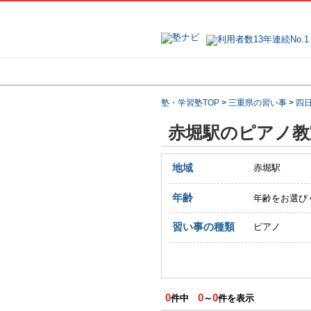
地域で探す
塾・学習塾TOP
>
三重県の習い事
>
四
赤堀駅のピアノ教
地域
赤堀駅
年齢
年齢をお選び
習い事の種類
ピアノ
0
0
0
件中
～
件を表示