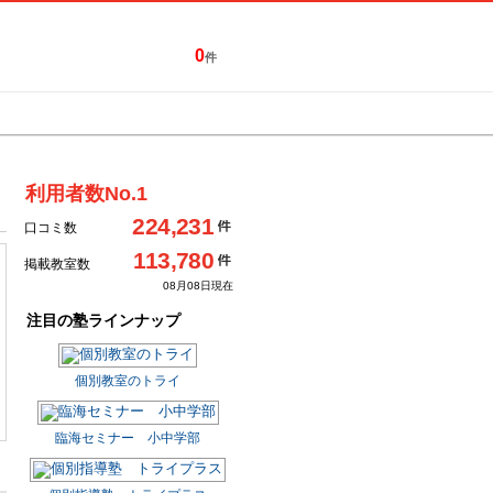
0
件
特集一覧
キャンペーン
利用者数No.1
224,231
口コミ数
113,780
掲載教室数
08月08日現在
注目の塾ラインナップ
個別教室のトライ
臨海セミナー 小中学部