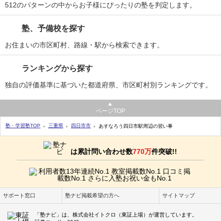
512のパターンの中からお子様にぴったりの塾を判定します。
塾、予備校を探す
お住まいの市区町村、路線・駅から検索できます。
ランキングから探す
独自の評価基準に基づいた都道府県、市区町村別ランキングです。
ページTOP
塾・学習塾TOP
三重県
四日市市
あすなろう四日市駅周辺の習い事
は累計問い合わせ数
770万
件突破!!
サポート窓口
塾ナビ掲載希望の方へ
サイトマップ
「塾ナビ」は、株式会社イトクロ（東証上場）が運営しています。