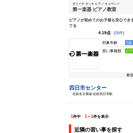
ダイイチ ガッキ ピアノ キョウシツ
第一楽器 ピアノ教室
ピアノが初めてのお子様も安心でき
てる
4.19点
(
16件
)
対象年齢
3歳 
習い事種類
ピア
教室
四日市センター
近鉄名古屋線 近鉄四日市駅
1
1
1
件中
～
件を表示
近隣の習い事を探す