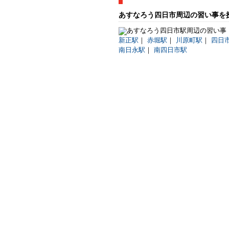
あすなろう四日市周辺の習い事を
新正駅
｜
赤堀駅
｜
川原町駅
｜
四日
南日永駅
｜
南四日市駅