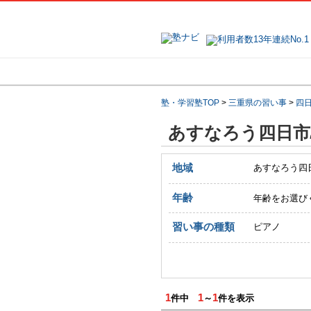
地域で探す
塾・学習塾TOP
>
三重県の習い事
>
四
あすなろう四日市
地域
あすなろう四
年齢
年齢をお選び
習い事の種類
ピアノ
1
1
1
件中
～
件を表示