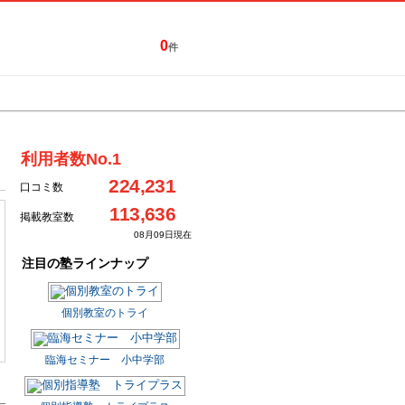
0
件
特集一覧
キャンペーン
利用者数No.1
224,231
口コミ数
113,636
掲載教室数
08月09日現在
注目の塾ラインナップ
個別教室のトライ
臨海セミナー 小中学部