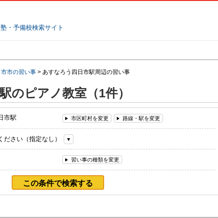
塾名で探す
ランキング
口コミ
日市市の習い事
>
あすなろう四日市駅周辺の習い事
駅のピアノ教室（1件）
日市駅
市区町村を変更
路線・駅を変更
ください（指定なし）
習い事の種類を変更
この条件で検索する