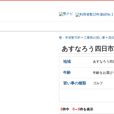
地域で探す
塾・学習塾TOP
>
三重県の習い事
>
四
あすなろう四日市
地域
あすなろう四
年齢
年齢をお選び
習い事の種類
ゴルフ
0
0
0
件中
～
件を表示