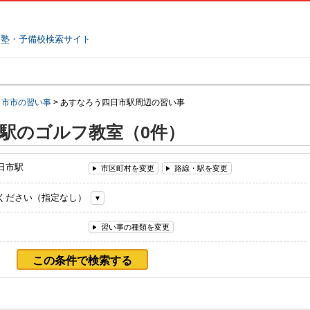
塾名で探す
ランキング
口コミ
日市市の習い事
>
あすなろう四日市駅周辺の習い事
駅のゴルフ教室（0件）
日市駅
市区町村を変更
路線・駅を変更
ください（指定なし）
習い事の種類を変更
この条件で検索する