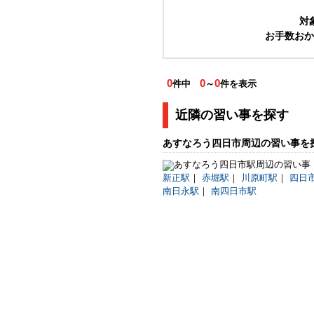
対
お手数おか
0
0
0
件中
～
件を表示
近隣の習い事を探す
あすなろう四日市周辺の習い事を
新正駅
｜
赤堀駅
｜
川原町駅
｜
四日
南日永駅
｜
南四日市駅