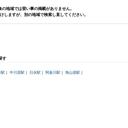
象の地域では習い事の掲載がありません。
けしますが、別の地域で検索し直してください。
探す
市駅
｜
中川原駅
｜
日永駅
｜
阿倉川駅
｜
海山道駅
｜