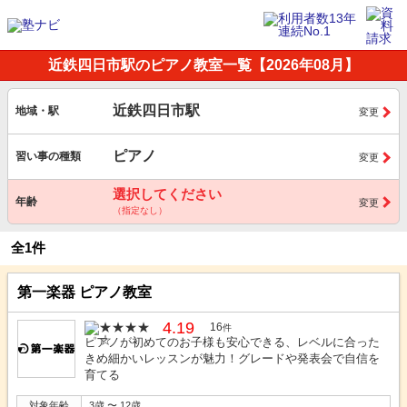
近鉄四日市駅のピアノ教室一覧【2026年08月】
近鉄四日市駅
地域・駅
変更
ピアノ
習い事の種類
変更
選択してください
年齢
変更
（指定なし）
全1件
第一楽器 ピアノ教室
4.19
16
件
ピアノが初めてのお子様も安心できる、レベルに合った
きめ細かいレッスンが魅力！グレードや発表会で自信を
育てる
対象年齢
3歳 〜 12歳