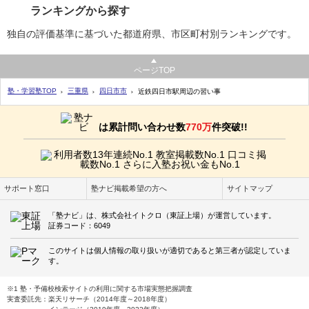
ランキングから探す
独自の評価基準に基づいた都道府県、市区町村別ランキングです。
ページTOP
塾・学習塾TOP
三重県
四日市市
近鉄四日市駅周辺の習い事
は累計問い合わせ数
770万
件突破!!
サポート窓口
塾ナビ掲載希望の方へ
サイトマップ
「塾ナビ」は、株式会社イトクロ（東証上場）が運営しています。
証券コード：6049
このサイトは個人情報の取り扱いが適切であると第三者が認定していま
す。
※1 塾・予備校検索サイトの利用に関する市場実態把握調査
実査委託先：楽天リサーチ（2014年度～2018年度）