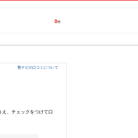
0
件
特集一覧
キャンペーン
塾ナビの口コミについて
うえ、チェックをつけて口