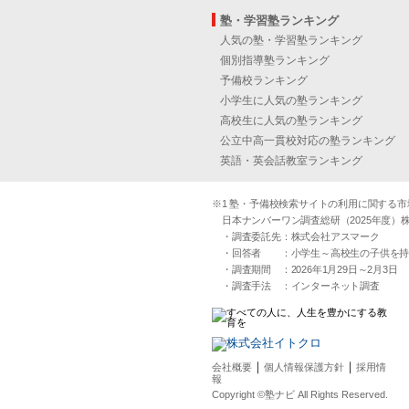
塾・学習塾ランキング
人気の塾・学習塾ランキング
個別指導塾ランキング
予備校ランキング
小学生に人気の塾ランキング
高校生に人気の塾ランキング
公立中高一貫校対応の塾ランキング
英語・英会話教室ランキング
※1 塾・予備校検索サイトの利用に関する市場実
日本ナンバーワン調査総研（2025年度）株
・調査委託先：株式会社アスマーク
・回答者 ：小学生～高校生の子供を持つ30
・調査期間 ：2026年1月29日～2月3日
・調査手法 ：インターネット調査
｜
｜
会社概要
個人情報保護方針
採用情
報
Copyright ©塾ナビ All Rights Reserved.