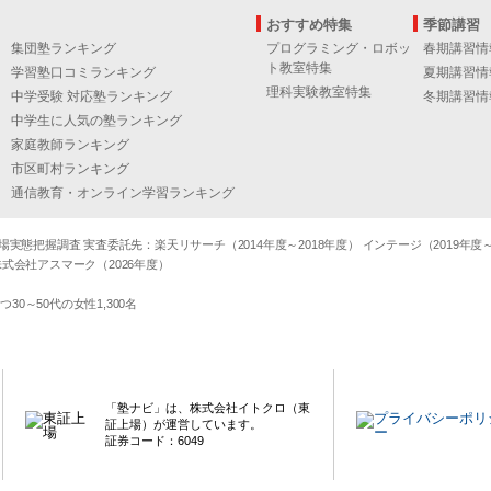
おすすめ特集
季節講習
集団塾ランキング
プログラミング・ロボッ
春期講習情
ト教室特集
学習塾口コミランキング
夏期講習情
理科実験教室特集
中学受験 対応塾ランキング
冬期講習情
中学生に人気の塾ランキング
家庭教師ランキング
市区町村ランキング
通信教育・オンライン学習ランキング
態把握調査 実査委託先：楽天リサーチ（2014年度～2018年度） インテージ（2019年度～20
式会社アスマーク（2026年度）
～50代の女性1,300名
「塾ナビ」は、株式会社イトクロ（東
証上場）が運営しています。
証券コード：6049