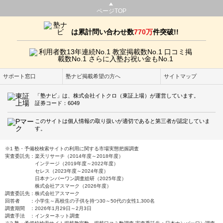
ページTOP
は累計問い合わせ数
770万
件突破!!
サポート窓口
塾ナビ掲載希望の方へ
サイトマップ
「塾ナビ」は、株式会社イトクロ（東証上場）が運営しています。
証券コード：6049
このサイトは個人情報の取り扱いが適切であると第三者が認定していま
す。
※1 塾・予備校検索サイトの利用に関する市場実態把握調査
実査委託先：楽天リサーチ（2014年度～2018年度）
インテージ（2019年度～2022年度）
セレス（2023年度～2024年度）
日本ナンバーワン調査総研（2025年度）
株式会社アスマーク（2026年度）
調査委託先：株式会社アスマーク
回答者 ：小学生～高校生の子供を持つ30～50代の女性1,300名
調査期間 ：2026年1月29日～2月3日
調査手法 ：インターネット調査