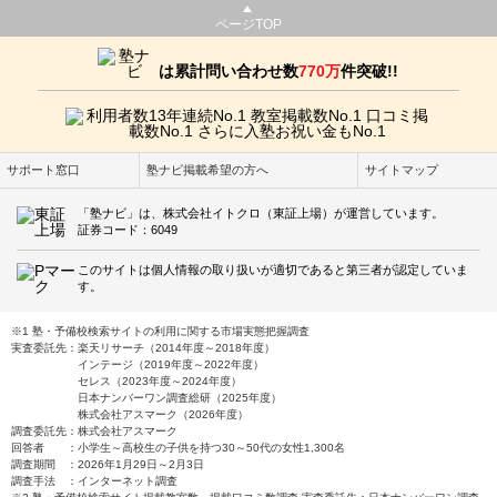
ページTOP
は累計問い合わせ数
770万
件突破!!
サポート窓口
塾ナビ掲載希望の方へ
サイトマップ
「塾ナビ」は、株式会社イトクロ（東証上場）が運営しています。
証券コード：6049
このサイトは個人情報の取り扱いが適切であると第三者が認定していま
す。
※1 塾・予備校検索サイトの利用に関する市場実態把握調査
実査委託先：楽天リサーチ（2014年度～2018年度）
インテージ（2019年度～2022年度）
セレス（2023年度～2024年度）
日本ナンバーワン調査総研（2025年度）
株式会社アスマーク（2026年度）
調査委託先：株式会社アスマーク
回答者 ：小学生～高校生の子供を持つ30～50代の女性1,300名
調査期間 ：2026年1月29日～2月3日
調査手法 ：インターネット調査