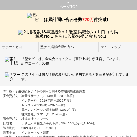
ページTOP
は累計問い合わせ数
770万
件突破!!
サポート窓口
塾ナビ掲載希望の方へ
サイトマップ
「塾ナビ」は、株式会社イトクロ（東証上場）が運営しています。
証券コード：6049
このサイトは個人情報の取り扱いが適切であると第三者が認定していま
す。
※1 塾・予備校検索サイトの利用に関する市場実態把握調査
実査委託先：楽天リサーチ（2014年度～2018年度）
インテージ（2019年度～2022年度）
セレス（2023年度～2024年度）
日本ナンバーワン調査総研（2025年度）
株式会社アスマーク（2026年度）
調査委託先：株式会社アスマーク
回答者 ：小学生～高校生の子供を持つ30～50代の女性1,300名
調査期間 ：2026年1月29日～2月3日
調査手法 ：インターネット調査