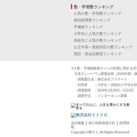
塾・学習塾ランキング
人気の塾・学習塾ランキング
個別指導塾ランキング
予備校ランキング
小学生に人気の塾ランキング
高校生に人気の塾ランキング
公立中高一貫校対応の塾ランキング
英語・英会話教室ランキング
※1 塾・予備校検索サイトの利用に関する市場実
日本ナンバーワン調査総研（2025年度）株
・調査委託先：株式会社アスマーク
・回答者 ：小学生～高校生の子供を持つ30
・調査期間 ：2026年1月29日～2月3日
・調査手法 ：インターネット調査
｜
｜
会社概要
個人情報保護方針
採用情
報
Copyright ©塾ナビ All Rights Reserved.