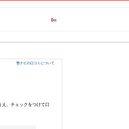
0
件
特集一覧
キャンペーン
塾ナビの口コミについて
うえ、チェックをつけて口