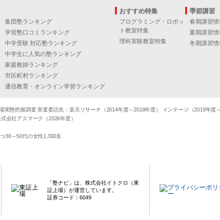
おすすめ特集
季節講習
集団塾ランキング
プログラミング・ロボッ
春期講習情
ト教室特集
学習塾口コミランキング
夏期講習情
理科実験教室特集
中学受験 対応塾ランキング
冬期講習情
中学生に人気の塾ランキング
家庭教師ランキング
市区町村ランキング
通信教育・オンライン学習ランキング
態把握調査 実査委託先：楽天リサーチ（2014年度～2018年度） インテージ（2019年度～20
式会社アスマーク（2026年度）
～50代の女性1,300名
「塾ナビ」は、株式会社イトクロ（東
証上場）が運営しています。
証券コード：6049