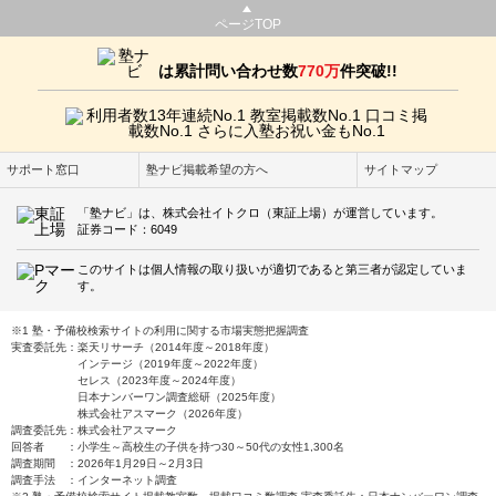
ページTOP
は累計問い合わせ数
770万
件突破!!
サポート窓口
塾ナビ掲載希望の方へ
サイトマップ
「塾ナビ」は、株式会社イトクロ（東証上場）が運営しています。
証券コード：6049
このサイトは個人情報の取り扱いが適切であると第三者が認定していま
す。
※1 塾・予備校検索サイトの利用に関する市場実態把握調査
実査委託先：楽天リサーチ（2014年度～2018年度）
インテージ（2019年度～2022年度）
セレス（2023年度～2024年度）
日本ナンバーワン調査総研（2025年度）
株式会社アスマーク（2026年度）
調査委託先：株式会社アスマーク
回答者 ：小学生～高校生の子供を持つ30～50代の女性1,300名
調査期間 ：2026年1月29日～2月3日
調査手法 ：インターネット調査