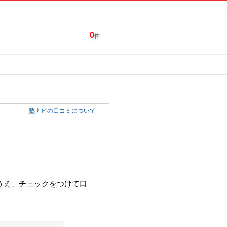
0
件
特集一覧
キャンペーン
塾ナビの口コミについて
うえ、チェックをつけて口