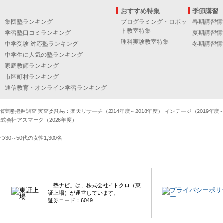
おすすめ特集
季節講習
集団塾ランキング
プログラミング・ロボッ
春期講習情
ト教室特集
学習塾口コミランキング
夏期講習情
理科実験教室特集
中学受験 対応塾ランキング
冬期講習情
中学生に人気の塾ランキング
家庭教師ランキング
市区町村ランキング
通信教育・オンライン学習ランキング
態把握調査 実査委託先：楽天リサーチ（2014年度～2018年度） インテージ（2019年度～20
式会社アスマーク（2026年度）
～50代の女性1,300名
「塾ナビ」は、株式会社イトクロ（東
証上場）が運営しています。
証券コード：6049