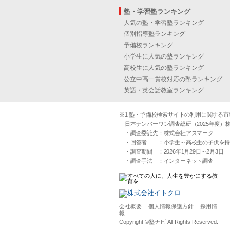
塾・学習塾ランキング
人気の塾・学習塾ランキング
個別指導塾ランキング
予備校ランキング
小学生に人気の塾ランキング
高校生に人気の塾ランキング
公立中高一貫校対応の塾ランキング
英語・英会話教室ランキング
※1 塾・予備校検索サイトの利用に関する市場実
日本ナンバーワン調査総研（2025年度）株
・調査委託先：株式会社アスマーク
・回答者 ：小学生～高校生の子供を持つ30
・調査期間 ：2026年1月29日～2月3日
・調査手法 ：インターネット調査
｜
｜
会社概要
個人情報保護方針
採用情
報
Copyright ©塾ナビ All Rights Reserved.