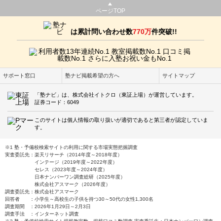
ページTOP
は累計問い合わせ数
770万
件突破!!
サポート窓口
塾ナビ掲載希望の方へ
サイトマップ
「塾ナビ」は、株式会社イトクロ（東証上場）が運営しています。
証券コード：6049
このサイトは個人情報の取り扱いが適切であると第三者が認定していま
す。
※1 塾・予備校検索サイトの利用に関する市場実態把握調査
実査委託先：楽天リサーチ（2014年度～2018年度）
インテージ（2019年度～2022年度）
セレス（2023年度～2024年度）
日本ナンバーワン調査総研（2025年度）
株式会社アスマーク（2026年度）
調査委託先：株式会社アスマーク
回答者 ：小学生～高校生の子供を持つ30～50代の女性1,300名
調査期間 ：2026年1月29日～2月3日
調査手法 ：インターネット調査