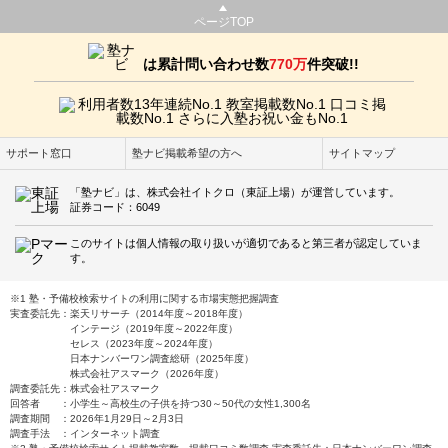
ページTOP
は累計問い合わせ数
770万
件突破!!
サポート窓口
塾ナビ掲載希望の方へ
サイトマップ
「塾ナビ」は、株式会社イトクロ（東証上場）が運営しています。
証券コード：6049
このサイトは個人情報の取り扱いが適切であると第三者が認定していま
す。
※1 塾・予備校検索サイトの利用に関する市場実態把握調査
実査委託先：楽天リサーチ（2014年度～2018年度）
インテージ（2019年度～2022年度）
セレス（2023年度～2024年度）
日本ナンバーワン調査総研（2025年度）
株式会社アスマーク（2026年度）
調査委託先：株式会社アスマーク
回答者 ：小学生～高校生の子供を持つ30～50代の女性1,300名
調査期間 ：2026年1月29日～2月3日
調査手法 ：インターネット調査