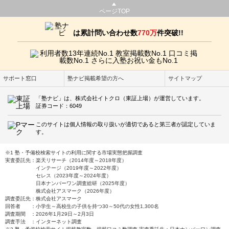
ページTOP
は累計問い合わせ数
770万
件突破!!
サポート窓口
塾ナビ掲載希望の方へ
サイトマップ
「塾ナビ」は、株式会社イトクロ（東証上場）が運営しています。
証券コード：6049
このサイトは個人情報の取り扱いが適切であると第三者が認定していま
す。
※1 塾・予備校検索サイトの利用に関する市場実態把握調査
実査委託先：楽天リサーチ（2014年度～2018年度）
インテージ（2019年度～2022年度）
セレス（2023年度～2024年度）
日本ナンバーワン調査総研（2025年度）
株式会社アスマーク（2026年度）
調査委託先：株式会社アスマーク
回答者 ：小学生～高校生の子供を持つ30～50代の女性1,300名
調査期間 ：2026年1月29日～2月3日
調査手法 ：インターネット調査