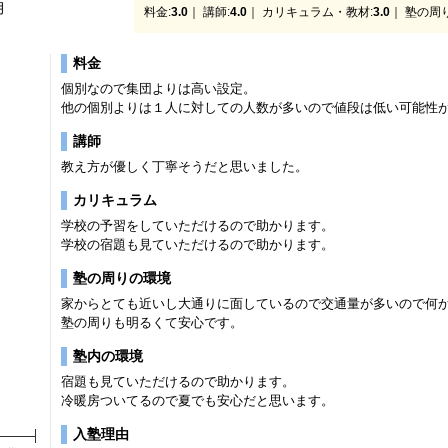
月
料金:
3.0
｜ 講師:
4.0
｜ カリキュラム・教材:
3.0
｜ 塾の周
料金
個別なので集団よりは高い設定。
他の個別よりは１人に対しての人数が多いので値段は低い可能性
講師
教え方が優しく丁寧そうだと思いました。
カリキュラム
学校の予習をしていただけるので助かります。
学校の宿題も見ていただけるので助かります。
塾の周りの環境
家からとても近いし大通りに面しているので交通量が多いので何
塾の周りも明るくて安心です。
塾内の環境
宿題も見ていただけるので助かります。
冷暖房ついてるので夏でも安心だと思います。
入塾理由