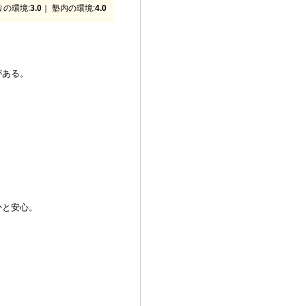
りの環境:
3.0
｜ 塾内の環境:
4.0
がある。
かと安心。