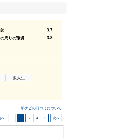
3.7
講師
3.8
塾の周りの環境
浪人生
塾ナビの口コミについて
前へ
1
2
3
4
5
次へ