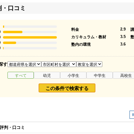
判・口コミ
2.9
料金
9
3.5
カリキュラム・教材
9
9
3.6
塾内の環境
9
探す
すべて
幼児
小学生
中学生
高校生
この条件で検索する
評判・口コミ