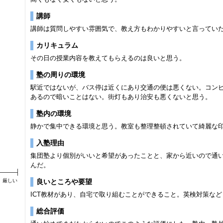
講師
講師は質問しやすい雰囲気で、教え方もわかりやすいと言ってい
カリキュラム
その日の授業内容を教えてもらえるのは良いと思う。
塾の周りの環境
駅近ではないが、バス停は近くにあり交通の便は悪くない。コン
あるので暗いことはない。街灯もあり治安も悪くないと思う。
塾内の環境
静かで集中できる環境と思う。教室も整理整頓されていて綺麗な
入塾理由
集団塾より個別がいいと希望があったことと、家から近いので通
んだ。
厳しい
良いところや要望
ICT教材があり、自宅で取り組むことができること。英検対策な
総合評価