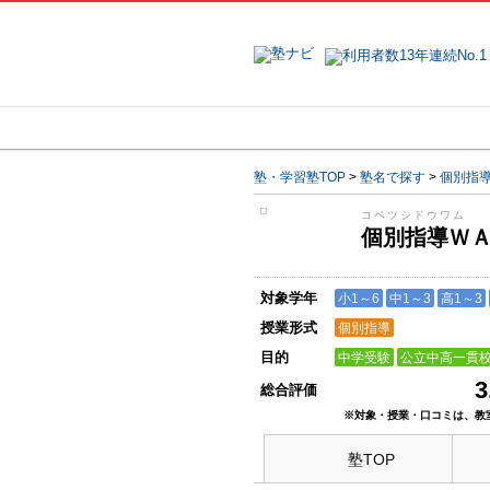
地域で探す
塾・学習塾TOP
>
塾名で探す
>
個別指
コベツシドウワム
個別指導Ｗ
対象学年
小1～6
中1～3
高1～3
授業形式
個別指導
目的
中学受験
公立中高一貫
3
総合評価
※対象・授業・口コミは、教
塾TOP