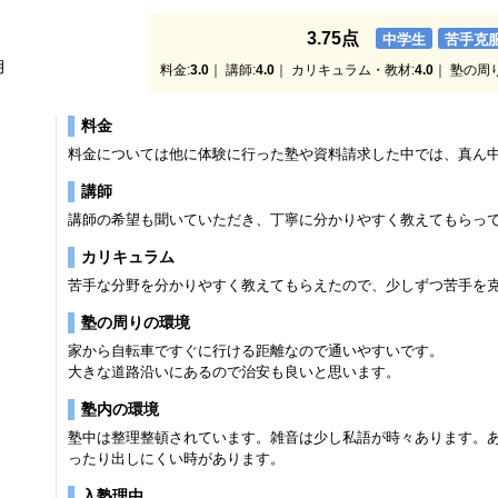
3.75点
中学生
苦手克
月
料金:
3.0
｜ 講師:
4.0
｜ カリキュラム・教材:
4.0
｜ 塾の周
料金
料金については他に体験に行った塾や資料請求した中では、真ん
講師
講師の希望も聞いていただき、丁寧に分かりやすく教えてもらっ
カリキュラム
苦手な分野を分かりやすく教えてもらえたので、少しずつ苦手を
塾の周りの環境
家から自転車ですぐに行ける距離なので通いやすいです。
大きな道路沿いにあるので治安も良いと思います。
塾内の環境
塾中は整理整頓されています。雑音は少し私語が時々あります。
ったり出しにくい時があります。
入塾理由