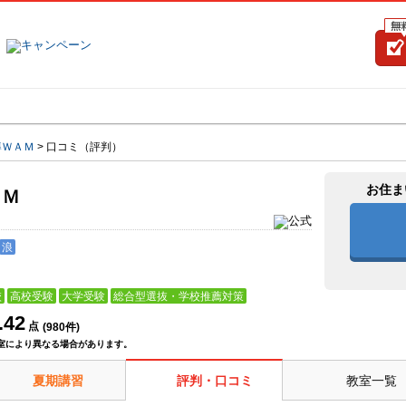
塾名で探す
ランキング
口コミ
導ＷＡＭ
>
口コミ（評判）
お住ま
ＡＭ
浪
校
高校受験
大学受験
総合型選抜・学校推薦対策
.42
点
(
980
件)
室により異なる場合があります。
夏期講習
評判・口コミ
教室一覧