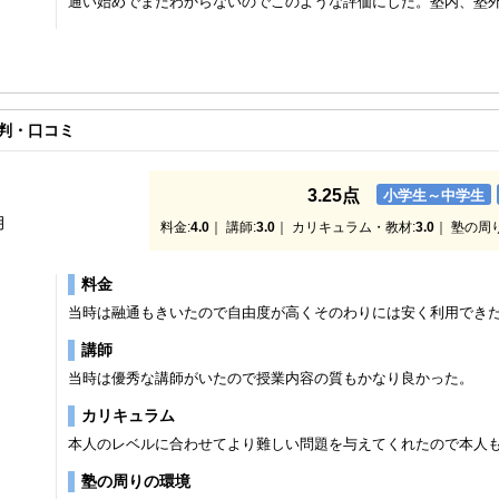
通い始めでまだわからないのでこのような評価にした。塾内、塾
判・口コミ
3.25点
小学生～中学生
月
料金:
4.0
｜ 講師:
3.0
｜ カリキュラム・教材:
3.0
｜ 塾の周
料金
当時は融通もきいたので自由度が高くそのわりには安く利用でき
講師
当時は優秀な講師がいたので授業内容の質もかなり良かった。
カリキュラム
本人のレベルに合わせてより難しい問題を与えてくれたので本人
塾の周りの環境