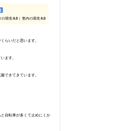
服
りの環境:
4.0
｜ 塾内の環境:
4.0
中くらいだと思います。
ています。
克服できてきています。
あと自転車が多くて止めにくか