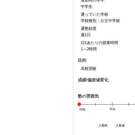
通塾時の学年
中学生
通っていた学校
学校種別：公立中学校
通塾頻度
週1日
1日あたりの授業時間
1～2時間
目的
高校受験
成績/偏差値変化
塾の雰囲気
自由
平均
入塾時
入塾後