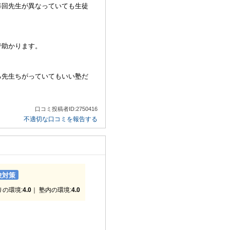
毎回先生が異なっていても生徒
で助かります。
る先生ちがっていてもいい塾だ
口コミ投稿者ID:2750416
不適切な口コミを報告する
験対策
りの環境:
4.0
｜ 塾内の環境:
4.0