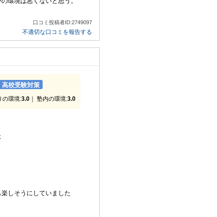
外の環境は悪くないと思う。
口コミ投稿者ID:2749097
不適切な口コミを報告する
高校受験対策
りの環境:
3.0
｜ 塾内の環境:
3.0
た
も楽しそうにしていました