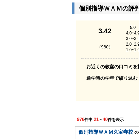
個別指導ＷＡＭの評
5.0
3.42
4.0~4.
3.0~3.
2.0~2.
（980）
1.0~1.
お近くの教室の口コミを
通学時の学年で絞り込む
976
21
40
件中
～
件を表示
個別指導ＷＡＭ久宝寺校
の