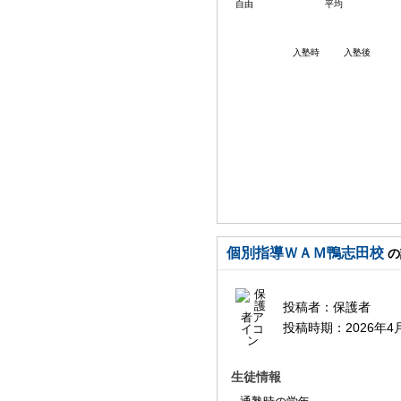
自由
平均
入塾時
入塾後
個別指導ＷＡＭ鴨志田校
の
投稿者：
保護者
投稿時期：
2026年4
生徒情報