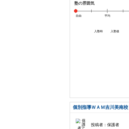
塾の雰囲気
自由
平均
入塾時
入塾後
個別指導ＷＡＭ吉川美南校
投稿者：
保護者