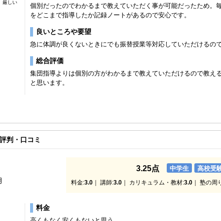
厳しい
個別だったのでわかるまで教えていただく事が可能だったため。
をどこまで指導したか記録ノートがあるので安心です。
良いところや要望
急に体調が良くないときにでも振替授業等対応していただけるの
総合評価
集団指導よりは個別の方がわかるまで教えていただけるので教え
と思います。
評判・口コミ
3.25点
中学生
高校受
月
料金:
3.0
｜ 講師:
3.0
｜ カリキュラム・教材:
3.0
｜ 塾の周
料金
高くもなく安くもないと思う。