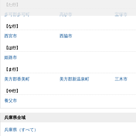
【た行】
多可郡多可町
高砂市
宝塚市
【な行】
西宮市
西脇市
【は行】
姫路市
【ま行】
美方郡香美町
美方郡新温泉町
三木市
【や行】
養父市
兵庫県全域
兵庫県（すべて）