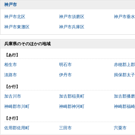
神戸市
神戸市北区
神戸市須磨区
神戸市垂水
神戸市東灘区
神戸市兵庫区
兵庫県のそのほかの地域
【あ行】
相生市
明石市
赤穂郡上郡
淡路市
伊丹市
揖保郡太子
【か行】
加古川市
加古郡稲美町
加古郡播磨
神崎郡市川町
神崎郡神河町
神崎郡福崎
【さ行】
佐用郡佐用町
三田市
宍粟市