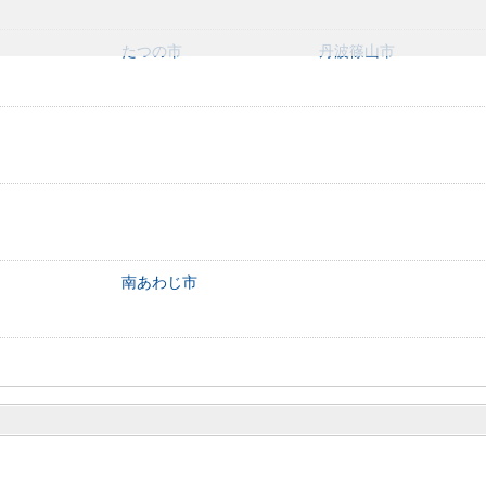
たつの市
丹波篠山市
南あわじ市