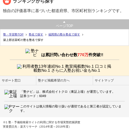
ランキングから探す
独自の評価基準に基づいた都道府県、市区町村別ランキングです。
ページTOP
塾・学習塾TOP
塾名で探す
福岡県の塾を塾名で探す
築上郡吉富町の塾を塾名で探す
は累計問い合わせ数
770万
件突破!!
サポート窓口
塾ナビ掲載希望の方へ
サイトマップ
「塾ナビ」は、株式会社イトクロ（東証上場）が運営しています。
証券コード：6049
このサイトは個人情報の取り扱いが適切であると第三者が認定していま
す。
※1 塾・予備校検索サイトの利用に関する市場実態把握調査
実査委託先：楽天リサーチ（2014年度～2018年度）