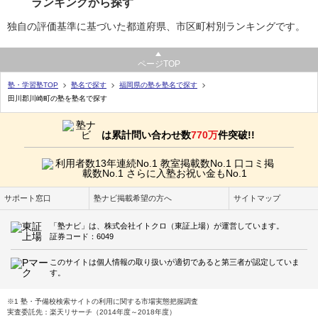
ランキングから探す
独自の評価基準に基づいた都道府県、市区町村別ランキングです。
ページTOP
塾・学習塾TOP
塾名で探す
福岡県の塾を塾名で探す
田川郡川崎町の塾を塾名で探す
は累計問い合わせ数
770万
件突破!!
サポート窓口
塾ナビ掲載希望の方へ
サイトマップ
「塾ナビ」は、株式会社イトクロ（東証上場）が運営しています。
証券コード：6049
このサイトは個人情報の取り扱いが適切であると第三者が認定していま
す。
※1 塾・予備校検索サイトの利用に関する市場実態把握調査
実査委託先：楽天リサーチ（2014年度～2018年度）