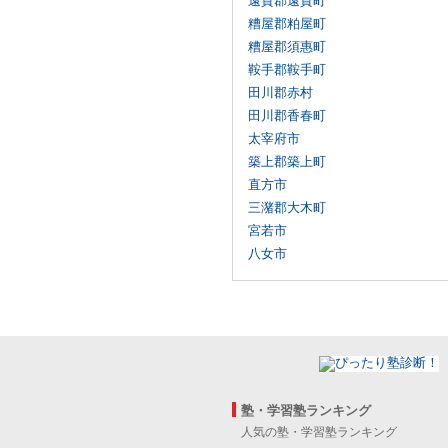
遠賀郡遠賀町
糟屋郡粕屋町
糟屋郡須惠町
鞍手郡鞍手町
田川郡赤村
田川郡香春町
太宰府市
築上郡築上町
直方市
三潴郡大木町
宮若市
八女市
塾・学習塾ランキング
人気の塾・学習塾ランキング