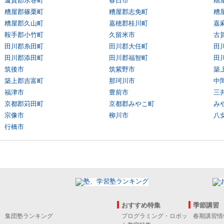
遠賀郡水巻町
春日市
糟
糟屋郡篠栗町
糟屋郡志免町
糟
糟屋郡久山町
嘉穂郡桂川町
嘉
鞍手郡小竹町
久留米市
古
田川郡糸田町
田川郡大任町
田
田川郡添田町
田川郡福智町
田
筑後市
筑紫野市
築
築上郡吉富町
那珂川市
中
福津市
豊前市
三
京都郡苅田町
京都郡みやこ町
み
宗像市
柳川市
八
行橋市
おすすめ特集
季節講習
集団塾ランキング
プログラミング・ロボッ
春期講習情