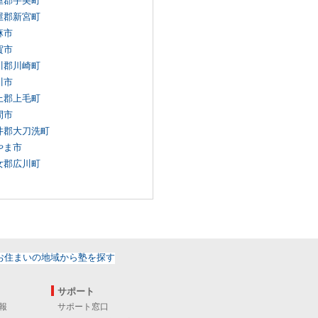
屋郡宇美町
屋郡新宮町
麻市
賀市
川郡川崎町
川市
上郡上毛町
間市
井郡大刀洗町
やま市
女郡広川町
サポート
報
サポート窓口