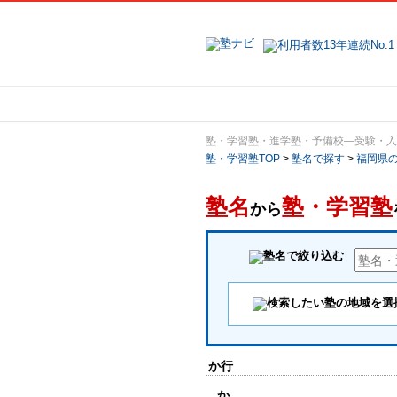
地域で探す
塾・学習塾・進学塾・予備校―受験・入
塾・学習塾TOP
>
塾名で探す
>
福岡県
塾名
塾・学習塾
から
か行
か