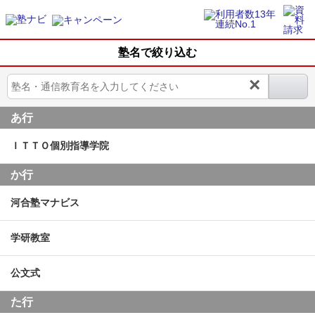
塾名で絞り込む
×
あ行
ＩＴＴＯ個別指導学院
か行
河合塾マナビス
学研教室
公文式
た行