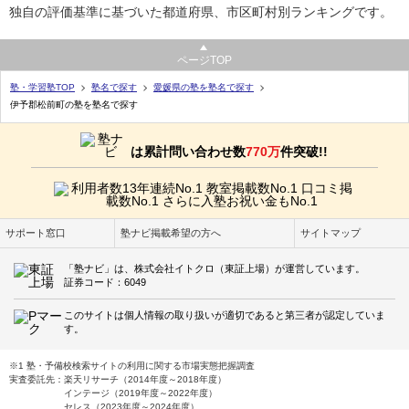
独自の評価基準に基づいた都道府県、市区町村別ランキングです。
ページTOP
塾・学習塾TOP
塾名で探す
愛媛県の塾を塾名で探す
伊予郡松前町の塾を塾名で探す
は累計問い合わせ数
770万
件突破!!
サポート窓口
塾ナビ掲載希望の方へ
サイトマップ
「塾ナビ」は、株式会社イトクロ（東証上場）が運営しています。
証券コード：6049
このサイトは個人情報の取り扱いが適切であると第三者が認定していま
す。
※1 塾・予備校検索サイトの利用に関する市場実態把握調査
実査委託先：楽天リサーチ（2014年度～2018年度）
インテージ（2019年度～2022年度）
セレス（2023年度～2024年度）