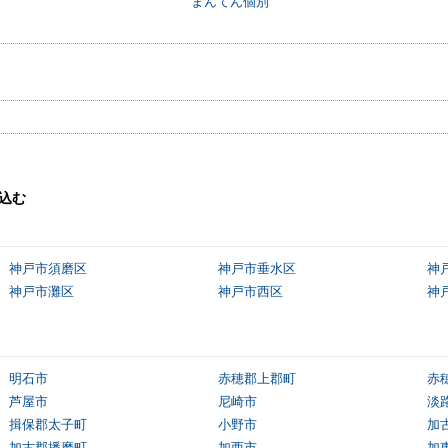
まんてん個別
込む
神戸市須磨区
神戸市垂水区
神
神戸市灘区
神戸市西区
神
明石市
赤穂郡上郡町
赤
芦屋市
尼崎市
淡
揖保郡太子町
小野市
加
加古郡播磨町
加西市
加