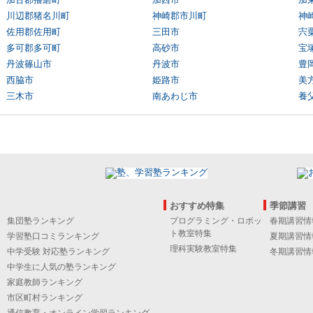
川辺郡猪名川町
神崎郡市川町
神
佐用郡佐用町
三田市
宍
多可郡多可町
高砂市
宝
丹波篠山市
丹波市
豊
西脇市
姫路市
美
三木市
南あわじ市
養
おすすめ特集
季節講習
集団塾ランキング
プログラミング・ロボッ
春期講習情
ト教室特集
学習塾口コミランキング
夏期講習情
理科実験教室特集
中学受験 対応塾ランキング
冬期講習情
中学生に人気の塾ランキング
家庭教師ランキング
市区町村ランキング