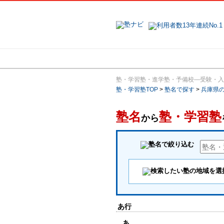
地域で探す
塾・学習塾・進学塾・予備校―受験・入
塾・学習塾TOP
>
塾名で探す
>
兵庫県
塾名
塾・学習塾
から
あ行
あ