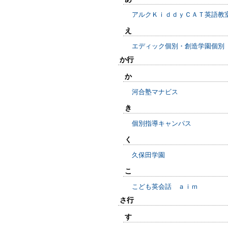
アルクＫｉｄｄｙＣＡＴ英語教
え
エディック個別・創造学園個別
か行
か
河合塾マナビス
き
個別指導キャンパス
く
久保田学園
こ
こども英会話 ａｉｍ
さ行
す