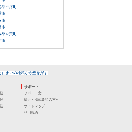
崎郡神河町
粟市
塚市
岡市
方郡香美町
父市
サポート
報
サポート窓口
報
塾ナビ掲載希望の方へ
報
サイトマップ
利用規約