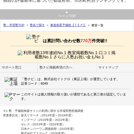
独自の評価基準に基づいた都道府県、市区町村別ランキングです。
ページTOP
塾・学習塾TOP
塾名で探す
東進衛星予備校【ＴＥＰ】
教室一覧
は累計問い合わせ数
770万
件突破!!
サポート窓口
塾ナビ掲載希望の方へ
サイトマップ
「塾ナビ」は、株式会社イトクロ（東証上場）が運営しています。
証券コード：6049
このサイトは個人情報の取り扱いが適切であると第三者が認定していま
す。
※1 塾・予備校検索サイトの利用に関する市場実態把握調査
実査委託先：楽天リサーチ（2014年度～2018年度）
インテージ（2019年度～2022年度）
セレス（2023年度～2024年度）
日本ナンバーワン調査総研（2025年度）
株式会社アスマーク（2026年度）